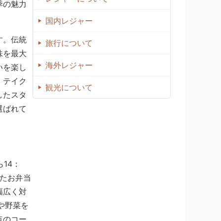
季の魅力
国内レジャー
す。伝統
旅行について
味を最大
海外レジャー
いを楽し
、テイク
観光について
したスタ
選ばれて
14：
けたお弁当
幅広く対
や野菜を
点のコー