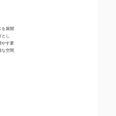
スを展開
所とし
増やす要
適な空間