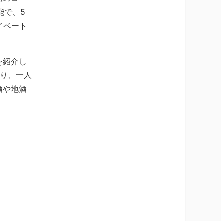
能で、5
イベート
を紹介し
おり、一人
酒や地酒