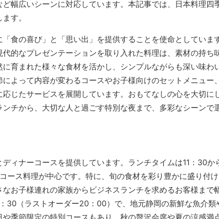
など幅広いシーンに対応しています。本記事では、日本料理四
します。
に「食の喜び」と「思い出」を提供することを使命としていま
現代的なプレゼンテーションを取り入れた料理は、素材の持ち
然に育まれた様々な食材を活かし、シンプルながらも深い味わ
節によって内容が変わるコースやお子様向けのセットメニュー
に応じたサービスを展開しています。おもてなしの心を大切に
ランチから、大切な人と過ごす特別な夜まで、多彩なシーンで
ディナーコースを提供しています。ランチタイムは11：30から
食のコース料理が中心です。特に、旬の食材を彩り豊かに盛り付
さなお子様連れの家族からビジネスランチを求めるお客様まで
0：30（ラストオーダー20：00）で、地元静岡の新鮮な魚介類
日や季節限定の特別コースもあり、秋の贅沢会席や夏の涼感満